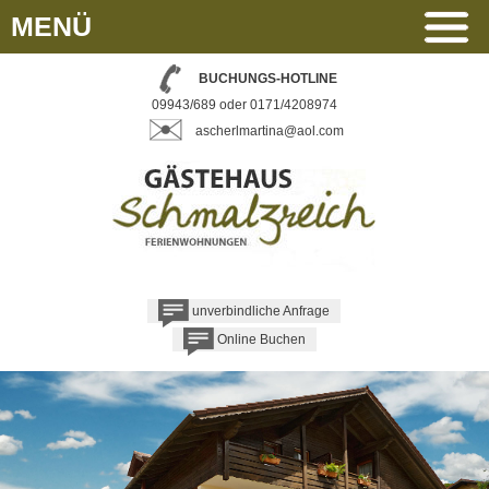
MENÜ
BUCHUNGS-HOTLINE
09943/689 oder 0171/4208974
ascherlmartina@aol.com
unverbindliche Anfrage
Online Buchen