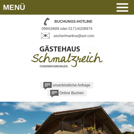
MENÜ
BUCHUNGS-HOTLINE
09943/689 oder 0171/4208974
ascherlmartina@aol.com
unverbindliche Anfrage
Online Buchen