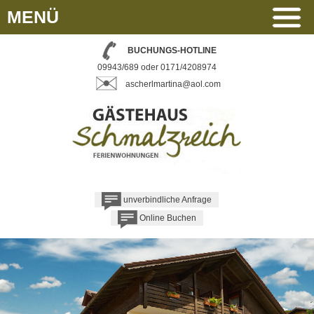
MENÜ
BUCHUNGS-HOTLINE
09943/689 oder 0171/4208974
ascherlmartina@aol.com
unverbindliche Anfrage
Online Buchen