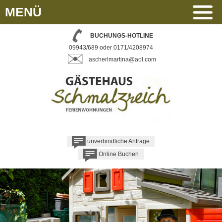
MENÜ
BUCHUNGS-HOTLINE
09943/689 oder 0171/4208974
ascherlmartina@aol.com
unverbindliche Anfrage
Online Buchen