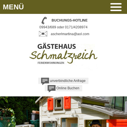
MENÜ
BUCHUNGS-HOTLINE
09943/689 oder 0171/4208974
ascherlmartina@aol.com
unverbindliche Anfrage
Online Buchen